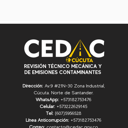
REVISIÓN TÉCNICO MECÁNICA Y
DE EMISIONES CONTAMINANTES
Dirección:
Av.9 #21N-30 Zona Industrial,
Cúcuta. Norte de Santander.
WhatsApp:
+57
3182753476
Celular:
+573222629145
Tel:
(607)5956528
Línea Anticorrupción:
+57
3182753476
Correo:
contacto@cedac.gov.co