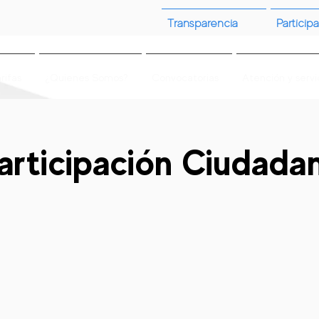
Transparencia
Participa
rifas
¿Quienes Somos?
Convocatorias
Atención y servi
articipación Ciudada