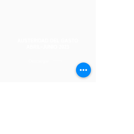
AUSTERIDAD DEL GASTO
ABRIL-JUNIO 2023
Descargar
Horario de Atención al Público
Lunes - Viernes
6:30 a.m. a 6:00 p.m.