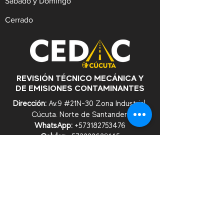
Sábado y Domingo
Cerrado
REVISIÓN TÉCNICO MECÁNICA Y
DE EMISIONES CONTAMINANTES
Dirección:
Av.9 #21N-30 Zona Industrial,
Cúcuta. Norte de Santander.
WhatsApp:
+57
3182753476
Celular:
+573222629145
Tel:
(607)5956528
Línea Anticorrupción:
+57
3182753476
Correo:
contacto@cedac.gov.co
Notificaciones Judiciales:
notificacionesjudiciales@cedac.gov.co