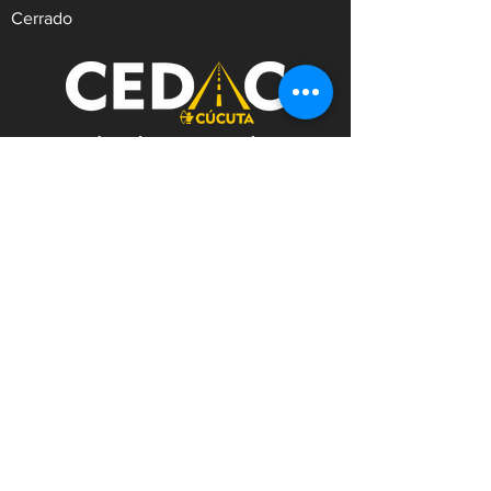
Cerrado
REVISIÓN TÉCNICO MECÁNICA Y
DE EMISIONES CONTAMINANTES
Dirección:
Av.9 #21N-30 Zona Industrial,
Cúcuta. Norte de Santander.
WhatsApp:
+57
3182753476
Celular:
+573222629145
Tel:
(607)5956528
Línea Anticorrupción:
+57
3182753476
Correo:
contacto@cedac.gov.co
Notificaciones Judiciales:
notificacionesjudiciales@cedac.gov.co