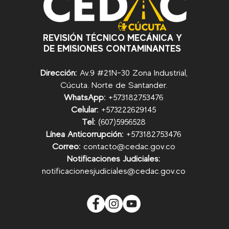
REVISIÓN TÉCNICO MECÁNICA Y
DE EMISIONES CONTAMINANTES
Dirección:
Av.9 #21N-30 Zona Industrial,
Cúcuta. Norte de Santander.
WhatsApp:
+57
3182753476
Celular:
+573222629145
Tel:
(607)5956528
Línea Anticorrupción:
+57
3182753476
Correo:
contacto@cedac.gov.co
Notificaciones Judiciales:
notificacionesjudiciales@cedac.gov.co