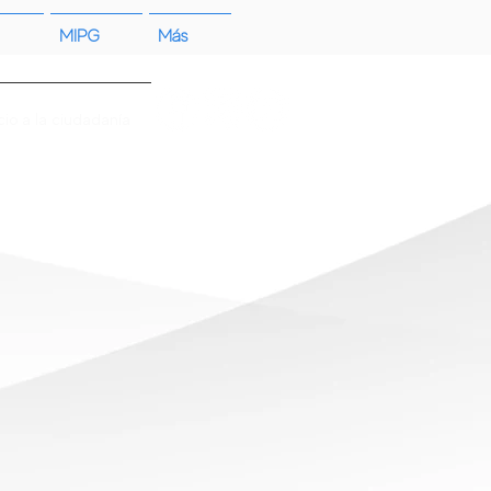
MIPG
Más
cio a la ciudadanía