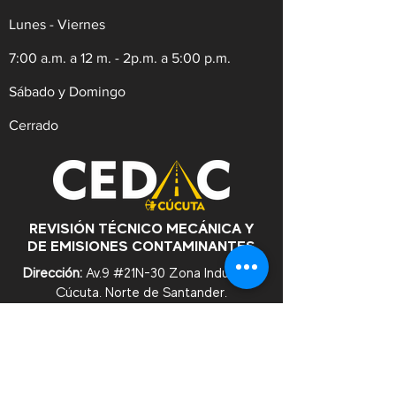
Lunes - Viernes
7:00 a.m. a 12 m. - 2p.m. a 5:00 p.m.
Sábado y Domingo
Cerrado
REVISIÓN TÉCNICO MECÁNICA Y
DE EMISIONES CONTAMINANTES
Dirección:
Av.9 #21N-30 Zona Industrial,
Cúcuta. Norte de Santander.
WhatsApp:
+57
3182753476
Celular:
+573222629145
Tel:
(607)5956528
Línea Anticorrupción:
+57
3182753476
Correo:
contacto@cedac.gov.co