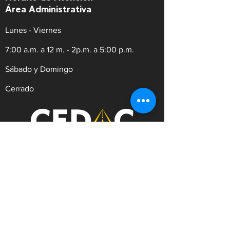
Área Administrativa
Lunes - Viernes
7:00 a.m. a 12 m. - 2p.m. a 5:00 p.m.
Sábado y Domingo
Cerrado
REVISIÓN TÉCNICO MECÁNICA Y
DE EMISIONES CONTAMINANTES
Dirección:
Av.9 #21N-30 Zona Industrial,
Cúcuta. Norte de Santander.
WhatsApp:
+57
3182753476
Celular:
+573222629145
Tel:
(607)5956528