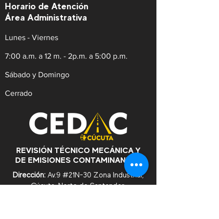
Horario de Atención
Área Administrativa
Lunes - Viernes
7:00 a.m. a 12 m. - 2p.m. a 5:00 p.m.
Sábado y Domingo
Cerrado
REVISIÓN TÉCNICO MECÁNICA Y
DE EMISIONES CONTAMINANTES
Dirección:
Av.9 #21N-30 Zona Industrial,
Cúcuta. Norte de Santander.
WhatsApp:
+57
3182753476
Celular:
+573222629145
Tel:
(607)5956528