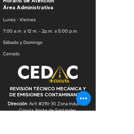
Horario de Atención
Área Administrativa
Lunes - Viernes
7:00 a.m. a 12 m. - 2p.m. a 5:00 p.m.
Sábado y Domingo
Cerrado
REVISIÓN TÉCNICO MECÁNICA Y
DE EMISIONES CONTAMINANTES
Dirección:
Av.9 #21N-30 Zona Industrial,
Cúcuta. Norte de Santander.
WhatsApp:
+57
3182753476
Celular:
+573222629145
Tel:
(607)5956528