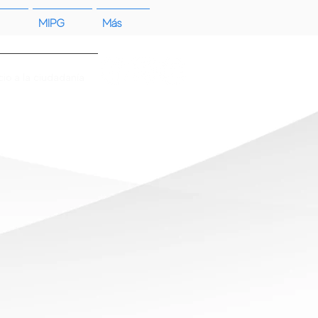
MIPG
Más
cio a la ciudadanía