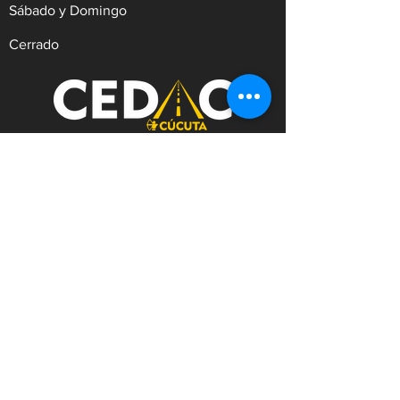
Sábado y Domingo
Cerrado
REVISIÓN TÉCNICO MECÁNICA Y
DE EMISIONES CONTAMINANTES
Dirección:
Av.9 #21N-30 Zona Industrial,
Cúcuta. Norte de Santander.
WhatsApp:
+57
3182753476
Celular:
+573222629145
Tel:
(607)5956528
Línea Anticorrupción:
+57
3182753476
Correo:
contacto@cedac.gov.co
Notificaciones Judiciales:
notificacionesjudiciales@cedac.gov.co