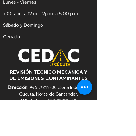
Lunes - Viernes
7:00 a.m. a 12 m. - 2p.m. a 5:00 p.m.
Sábado y Domingo
Cerrado
REVISIÓN TÉCNICO MECÁNICA Y
DE EMISIONES CONTAMINANTES
Dirección:
Av.9 #21N-30 Zona Industrial,
Cúcuta. Norte de Santander.
WhatsApp:
+57
3182753476
Celular:
+573222629145
Tel:
(607)5956528
Línea Anticorrupción:
+57
3182753476
Correo:
contacto@cedac.gov.co
Notificaciones Judiciales: