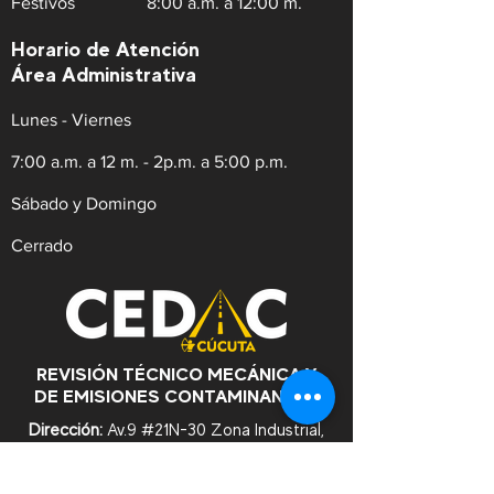
Festivos
8:00 a.m. a 12:00 m.
Horario de Atención
Área Administrativa
Lunes - Viernes
7:00 a.m. a 12 m. - 2p.m. a 5:00 p.m.
Sábado y Domingo
Cerrado
REVISIÓN TÉCNICO MECÁNICA Y
DE EMISIONES CONTAMINANTES
Dirección:
Av.9 #21N-30 Zona Industrial,
Cúcuta. Norte de Santander.
WhatsApp:
+57
3182753476