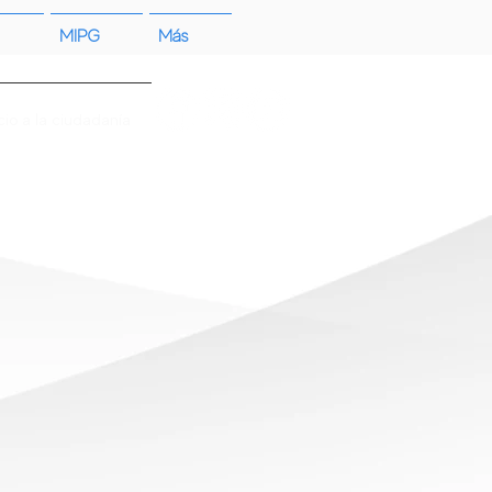
MIPG
Más
cio a la ciudadanía