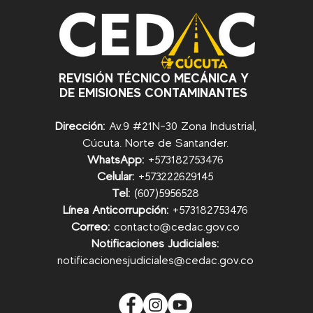
REVISIÓN TÉCNICO MECÁNICA Y
DE EMISIONES CONTAMINANTES
Dirección:
Av.9 #21N-30 Zona Industrial,
Cúcuta. Norte de Santander.
WhatsApp:
+57
3182753476
Celular:
+573222629145
Tel:
(607)5956528
Línea Anticorrupción:
+57
3182753476
Correo:
contacto@cedac.gov.co
Notificaciones Judiciales:
notificacionesjudiciales@cedac.gov.co