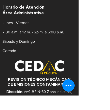
Horario de Atención
Área Administrativa
Lunes - Viernes
7:00 a.m. a 12 m. - 2p.m. a 5:00 p.m.
Sábado y Domingo
Cerrado
REVISIÓN TÉCNICO MECÁNICA Y
DE EMISIONES CONTAMINANTES
Dirección:
Av.9 #21N-30 Zona Industrial,
Cúcuta. Norte de Santander.
WhatsApp:
+57
3182753476
Celular:
+573222629145