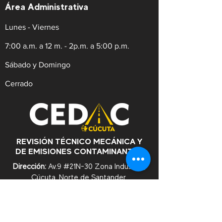
Área Administrativa
Lunes - Viernes
7:00 a.m. a 12 m. - 2p.m. a 5:00 p.m.
Sábado y Domingo
Cerrado
REVISIÓN TÉCNICO MECÁNICA Y
DE EMISIONES CONTAMINANTES
Dirección:
Av.9 #21N-30 Zona Industrial,
Cúcuta. Norte de Santander.
WhatsApp:
+57
3182753476
Celular:
+573222629145
Tel:
(607)5956528
Línea Anticorrupción:
+57
3182753476