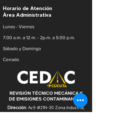
Horario de Atención
Área Administrativa
Lunes - Viernes
7:00 a.m. a 12 m. - 2p.m. a 5:00 p.m.
Sábado y Domingo
Cerrado
REVISIÓN TÉCNICO MECÁNICA Y
DE EMISIONES CONTAMINANTES
Dirección:
Av.9 #21N-30 Zona Industrial,
Cúcuta. Norte de Santander.
WhatsApp:
+57
3182753476
Celular:
+573222629145