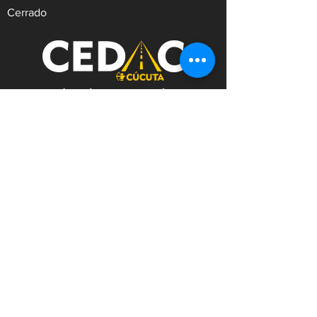
Cerrado
REVISIÓN TÉCNICO MECÁNICA Y
DE EMISIONES CONTAMINANTES
Dirección:
Av.9 #21N-30 Zona Industrial,
Cúcuta. Norte de Santander.
WhatsApp:
+57
3182753476
Celular:
+573222629145
Tel:
(607)5956528
Línea Anticorrupción:
+57
3182753476
Correo:
contacto@cedac.gov.co
Notificaciones Judiciales:
notificacionesjudiciales@cedac.gov.co