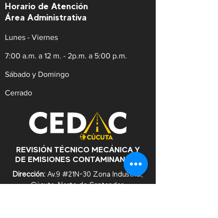
Horario de Atención
Área Administrativa
Lunes - Viernes
7:00 a.m. a 12 m. - 2p.m. a 5:00 p.m.
Sábado y Domingo
Cerrado
REVISIÓN TÉCNICO MECÁNICA Y
DE EMISIONES CONTAMINANTES
Dirección:
Av.9 #21N-30 Zona Industrial,
Cúcuta. Norte de Santander.
WhatsApp:
+57
3182753476
Celular:
+573222629145
Tel:
(607)5956528