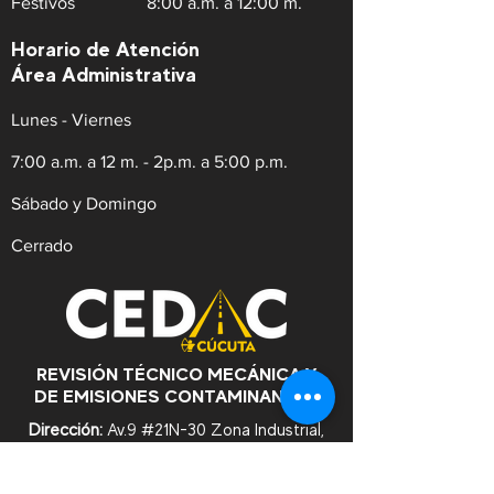
Festivos
8:00 a.m. a 12:00 m.
Horario de Atención
Área Administrativa
Lunes - Viernes
7:00 a.m. a 12 m. - 2p.m. a 5:00 p.m.
Sábado y Domingo
Cerrado
REVISIÓN TÉCNICO MECÁNICA Y
DE EMISIONES CONTAMINANTES
Dirección:
Av.9 #21N-30 Zona Industrial,
Cúcuta. Norte de Santander.
WhatsApp:
+57
3182753476