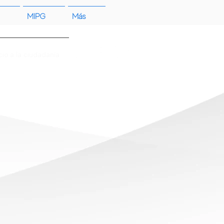
MIPG
Más
cio a la ciudadanía