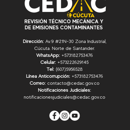
REVISIÓN TÉCNICO MECÁNICA Y
DE EMISIONES CONTAMINANTES
Dirección:
Av.9 #21N-30 Zona Industrial,
Cúcuta. Norte de Santander.
WhatsApp:
+57
3182753476
Celular:
+573222629145
Tel:
(607)5956528
Línea Anticorrupción:
+57
3182753476
Correo:
contacto@cedac.gov.co
Notificaciones Judiciales:
notificacionesjudiciales@cedac.gov.co