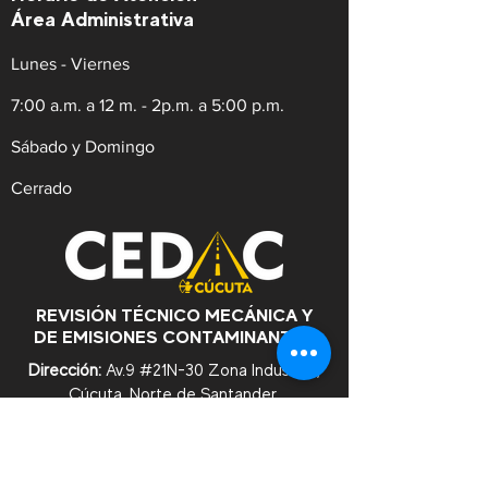
Área Administrativa
Lunes - Viernes
7:00 a.m. a 12 m. - 2p.m. a 5:00 p.m.
Sábado y Domingo
Cerrado
REVISIÓN TÉCNICO MECÁNICA Y
DE EMISIONES CONTAMINANTES
Dirección:
Av.9 #21N-30 Zona Industrial,
Cúcuta. Norte de Santander.
WhatsApp:
+57
3182753476
Celular:
+573222629145
Tel:
(607)5956528