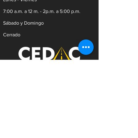
7:00 a.m. a 12 m. - 2p.m. a 5:00 p.m.
Sábado y Domingo
Cerrado
REVISIÓN TÉCNICO MECÁNICA Y
DE EMISIONES CONTAMINANTES
Dirección:
Av.9 #21N-30 Zona Industrial,
Cúcuta. Norte de Santander.
WhatsApp:
+57
3182753476
Celular:
+573222629145
Tel:
(607)5956528
Línea Anticorrupción:
+57
3182753476
Correo:
contacto@cedac.gov.co
Notificaciones Judiciales: