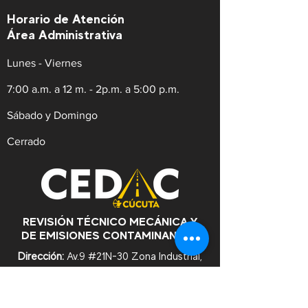
Horario de Atención
Área Administrativa
Lunes - Viernes
7:00 a.m. a 12 m. - 2p.m. a 5:00 p.m.
Sábado y Domingo
Cerrado
REVISIÓN TÉCNICO MECÁNICA Y
DE EMISIONES CONTAMINANTES
Dirección:
Av.9 #21N-30 Zona Industrial,
Cúcuta. Norte de Santander.
WhatsApp:
+57
3182753476
Celular:
+573222629145