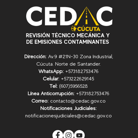
REVISIÓN TÉCNICO MECÁNICA Y
DE EMISIONES CONTAMINANTES
Dirección:
Av.9 #21N-30 Zona Industrial,
Cúcuta. Norte de Santander.
WhatsApp:
+57
3182753476
Celular:
+573222629145
Tel:
(607)5956528
Línea Anticorrupción:
+57
3182753476
Correo:
contacto@cedac.gov.co
Notificaciones Judiciales:
notificacionesjudiciales@cedac.gov.co