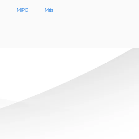
MIPG
Más
cio a la ciudadanía