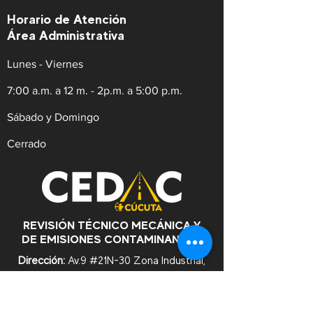
Horario de Atención
Área Administrativa
Lunes - Viernes
7:00 a.m. a 12 m. - 2p.m. a 5:00 p.m.
Sábado y Domingo
Cerrado
REVISIÓN TÉCNICO MECÁNICA Y
DE EMISIONES CONTAMINANTES
Dirección:
Av.9 #21N-30 Zona Industrial,
Cúcuta. Norte de Santander.
WhatsApp:
+57
3182753476
Celular:
+573222629145