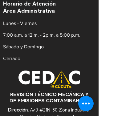
Horario de Atención
Área Administrativa
Lunes - Viernes
7:00 a.m. a 12 m. - 2p.m. a 5:00 p.m.
Sábado y Domingo
Cerrado
REVISIÓN TÉCNICO MECÁNICA Y
DE EMISIONES CONTAMINANTES
Dirección:
Av.9 #21N-30 Zona Industrial,
Cúcuta. Norte de Santander.
WhatsApp:
+57
3182753476
Celular:
+573222629145
Tel:
(607)5956528