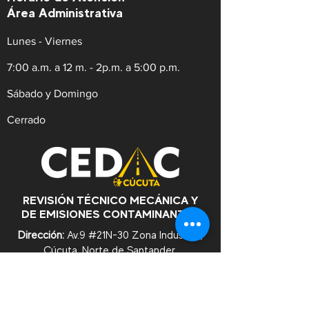
Área Administrativa
Lunes - Viernes
7:00 a.m. a 12 m. - 2p.m. a 5:00 p.m.
Sábado y Domingo
Cerrado
REVISIÓN TÉCNICO MECÁNICA Y
DE EMISIONES CONTAMINANTES
Dirección:
Av.9 #21N-30 Zona Industrial,
Cúcuta. Norte de Santander.
WhatsApp:
+57
3182753476
Celular:
+573222629145
Tel:
(607)5956528