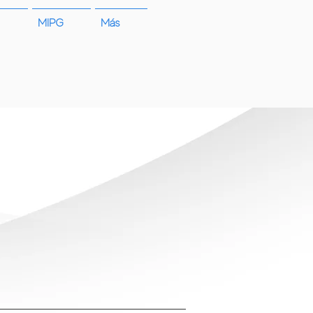
MIPG
Más
cio a la ciudadanía