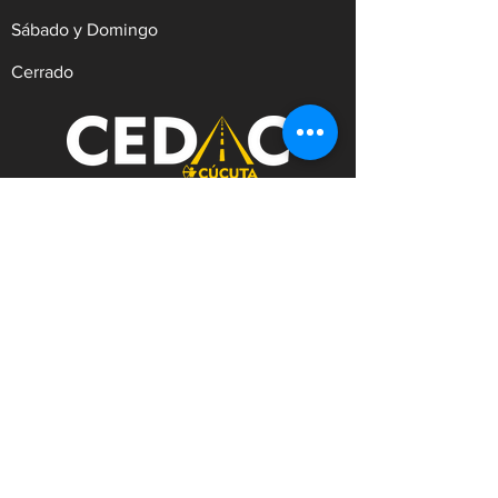
Sábado y Domingo
Cerrado
REVISIÓN TÉCNICO MECÁNICA Y
DE EMISIONES CONTAMINANTES
Dirección:
Av.9 #21N-30 Zona Industrial,
Cúcuta. Norte de Santander.
WhatsApp:
+57
3182753476
Celular:
+573222629145
Tel:
(607)5956528
Línea Anticorrupción:
+57
3182753476
Correo:
contacto@cedac.gov.co
Notificaciones Judiciales:
notificacionesjudiciales@cedac.gov.co