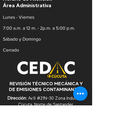
Área Administrativa
Lunes - Viernes
7:00 a.m. a 12 m. - 2p.m. a 5:00 p.m.
Sábado y Domingo
Cerrado
REVISIÓN TÉCNICO MECÁNICA Y
DE EMISIONES CONTAMINANTES
Dirección:
Av.9 #21N-30 Zona Industrial,
Cúcuta. Norte de Santander.
WhatsApp:
+57
3182753476
Celular:
+573222629145
Tel:
(607)5956528