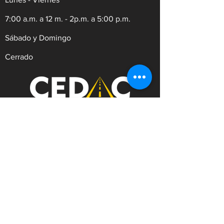
7:00 a.m. a 12 m. - 2p.m. a 5:00 p.m.
Sábado y Domingo
Cerrado
REVISIÓN TÉCNICO MECÁNICA Y
DE EMISIONES CONTAMINANTES
Dirección:
Av.9 #21N-30 Zona Industrial,
Cúcuta. Norte de Santander.
WhatsApp:
+57
3182753476
Celular:
+573222629145
Tel:
(607)5956528
Línea Anticorrupción:
+57
3182753476
Correo:
contacto@cedac.gov.co
Notificaciones Judiciales: