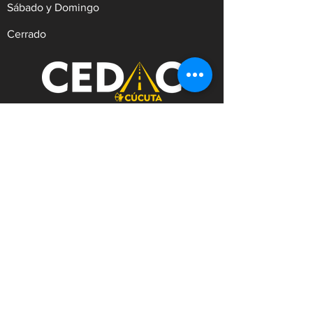
Sábado y Domingo
Cerrado
REVISIÓN TÉCNICO MECÁNICA Y
DE EMISIONES CONTAMINANTES
Dirección:
Av.9 #21N-30 Zona Industrial,
Cúcuta. Norte de Santander.
WhatsApp:
+57
3182753476
Celular:
+573222629145
Tel:
(607)5956528
Línea Anticorrupción:
+57
3182753476
Correo:
contacto@cedac.gov.co
Notificaciones Judiciales:
notificacionesjudiciales@cedac.gov.co