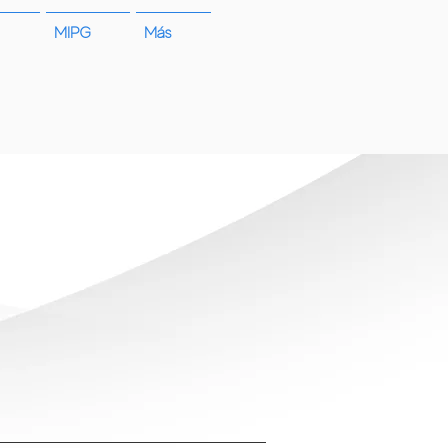
MIPG
Más
cio a la ciudadanía