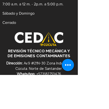
7:00 a.m. a 12 m. - 2p.m. a 5:00 p.m.
Sábado y Domingo
Cerrado
REVISIÓN TÉCNICO MECÁNICA Y
DE EMISIONES CONTAMINANTES
Dirección:
Av.9 #21N-30 Zona Industrial,
Cúcuta. Norte de Santander.
WhatsApp:
+57
3182753476
Celular:
+573222629145
Tel:
(607)5956528
Línea Anticorrupción:
+57
3182753476
Correo:
contacto@cedac.gov.co
Notificaciones Judiciales:
notificacionesjudiciales@cedac.gov.co