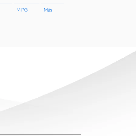
MIPG
Más
cio a la ciudadanía