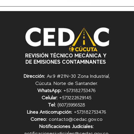
REVISIÓN TÉCNICO MECÁNICA Y
DE EMISIONES CONTAMINANTES
Dirección:
Av.9 #21N-30 Zona Industrial,
Cúcuta. Norte de Santander.
WhatsApp:
+57
3182753476
Celular:
+573222629145
Tel:
(607)5956528
Línea Anticorrupción:
+57
3182753476
Correo:
contacto@cedac.gov.co
Notificaciones Judiciales:
notificacionesjudiciales@cedac.gov.co