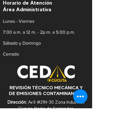
Horario de Atención
Área Administrativa
Lunes - Viernes
7:00 a.m. a 12 m. - 2p.m. a 5:00 p.m.
Sábado y Domingo
Cerrado
REVISIÓN TÉCNICO MECÁNICA Y
DE EMISIONES CONTAMINANTES
Dirección:
Av.9 #21N-30 Zona Industrial,
Cúcuta. Norte de Santander.
WhatsApp:
+57
3182753476
Celular:
+573222629145
Tel:
(607)5956528