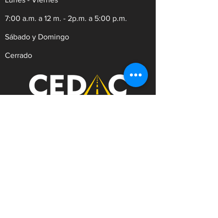
7:00 a.m. a 12 m. - 2p.m. a 5:00 p.m.
Sábado y Domingo
Cerrado
REVISIÓN TÉCNICO MECÁNICA Y
DE EMISIONES CONTAMINANTES
Dirección:
Av.9 #21N-30 Zona Industrial,
Cúcuta. Norte de Santander.
WhatsApp:
+57
3182753476
Celular:
+573222629145
Tel:
(607)5956528
Línea Anticorrupción:
+57
3182753476
Correo:
contacto@cedac.gov.co
Notificaciones Judiciales: