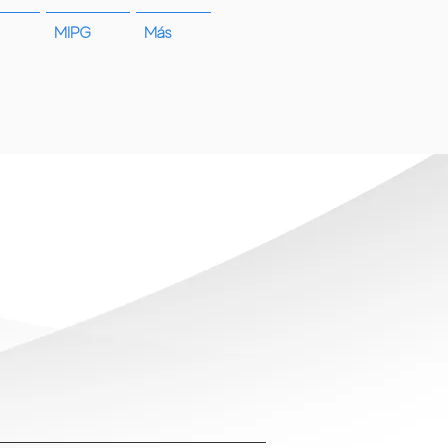
MIPG
Más
cio a la ciudadanía