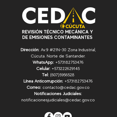
REVISIÓN TÉCNICO MECÁNICA Y
DE EMISIONES CONTAMINANTES
Dirección:
Av.9 #21N-30 Zona Industrial,
Cúcuta. Norte de Santander.
WhatsApp:
+57
3182753476
Celular:
+573222629145
Tel:
(607)5956528
Línea Anticorrupción:
+57
3182753476
Correo:
contacto@cedac.gov.co
Notificaciones Judiciales:
notificacionesjudiciales@cedac.gov.co