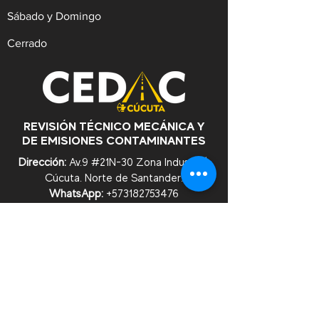
Sábado y Domingo
Cerrado
REVISIÓN TÉCNICO MECÁNICA Y
DE EMISIONES CONTAMINANTES
Dirección:
Av.9 #21N-30 Zona Industrial,
Cúcuta. Norte de Santander.
WhatsApp:
+57
3182753476
Celular:
+573222629145
Tel:
(607)5956528
Línea Anticorrupción:
+57
3182753476
Correo:
contacto@cedac.gov.co
Notificaciones Judiciales:
notificacionesjudiciales@cedac.gov.co