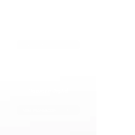
Fortalecimiento
Organizacional
Más Información
Gobierno Digital
Más Información