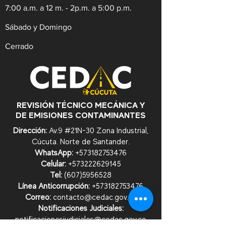
7:00 a.m. a 12 m. - 2p.m. a 5:00 p.m.
Sábado y Domingo
Cerrado
REVISIÓN TÉCNICO MECÁNICA Y
DE EMISIONES CONTAMINANTES
Dirección:
Av.9 #21N-30 Zona Industrial,
Cúcuta. Norte de Santander.
WhatsApp:
+57
3182753476
Celular:
+573222629145
Tel:
(607)5956528
Línea Anticorrupción:
+57
3182753476
Correo:
contacto@cedac.gov.co
Notificaciones Judiciales:
notificacionesjudiciales@cedac.gov.co